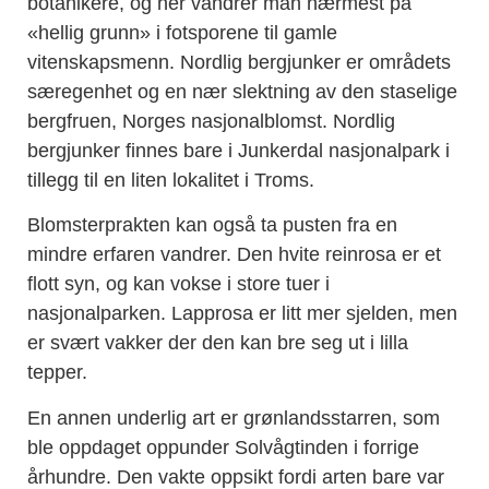
botanikere, og her vandrer man nærmest på
«hellig grunn» i fotsporene til gamle
vitenskapsmenn. Nordlig bergjunker er områdets
særegenhet og en nær slektning av den staselige
bergfruen, Norges nasjonalblomst. Nordlig
bergjunker finnes bare i Junkerdal nasjonalpark i
tillegg til en liten lokalitet i Troms.
Blomsterprakten kan også ta pusten fra en
mindre erfaren vandrer. Den hvite reinrosa er et
flott syn, og kan vokse i store tuer i
nasjonalparken. Lapprosa er litt mer sjelden, men
er svært vakker der den kan bre seg ut i lilla
tepper.
En annen underlig art er grønlandsstarren, som
ble oppdaget oppunder Solvågtinden i forrige
århundre. Den vakte oppsikt fordi arten bare var