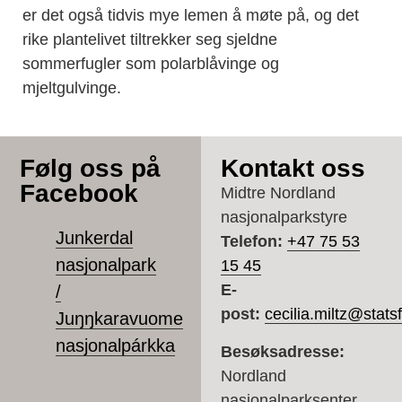
er det også tidvis mye lemen å møte på, og det
rike plantelivet tiltrekker seg sjeldne
sommerfugler som polarblåvinge og
mjeltgulvinge.
Følg oss på
Kontakt oss
Facebook
Midtre Nordland
nasjonalparkstyre
Junkerdal
Telefon:
+47 75 53
nasjonalpark
15 45
E-
/
post:
cecilia.miltz@stats
Juŋŋkaravuome
nasjonalpárkka
Besøksadresse:
Nordland
nasjonalparksenter,