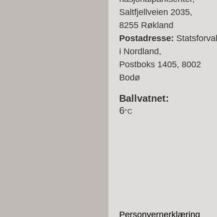
Saltfjellveien 2035,
8255 Røkland
Postadresse:
Statsforva
i Nordland,
Postboks 1405, 8002
Bodø
Ballvatnet:
6
°C
Personvernerklæring