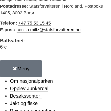
Postadresse:
Statsforvalteren i Nordland, Postboks
1405, 8002 Bodø
Telefon:
+47 75 53 15 45
E-post:
cecilia.miltz@statsforvalteren.no
Ballvatnet:
6
°C
Meny
Om nasjonalparken
Opplev Junkerdal
Besøkssenter
Jakt og fiske
Reise og overnatting