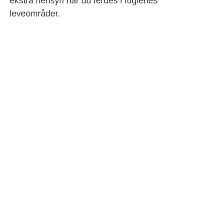
ekstra hensyn når du ferdes i fuglenes
leveområder.