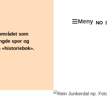
Meny
NO
 området som
engde spor og
 «historiebok».