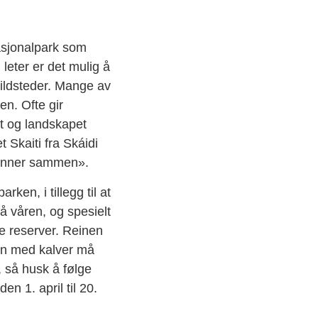
nasjonalpark som
leter er det mulig å
 ildsteder. Mange av
en. Ofte gir
t og landskapet
Skaiti fra Skáidi
renner sammen».
rken, i tillegg til at
 våren, og spesielt
te reserver. Reinen
ein med kalver må
 så husk å følge
n 1. april til 20.