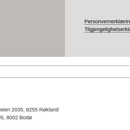
Personvernerklæri
Tilgjengelighetserk
lveien 2035, 8255 Røkland
405, 8002 Bodø