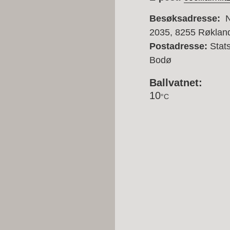
Besøksadresse:
No
2035, 8255 Røklan
Postadresse:
Stats
Bodø
Ballvatnet:
10
°C