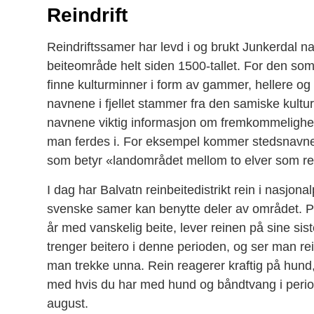
Reindrift
Reindriftssamer har levd i og brukt Junkerdal 
beiteområde helt siden 1500-tallet. For den som 
finne kulturminner i form av gammer, hellere og
navnene i fjellet stammer fra den samiske kultur
navnene viktig informasjon om fremkommelighe
man ferdes i. For eksempel kommer stedsnavnet 
som betyr «landområdet mellom to elver som 
I dag har Balvatn reinbeitedistrikt rein i nasjonalpa
svenske samer kan benytte deler av området. På
år med vanskelig beite, lever reinen på sine sis
trenger beitero i denne perioden, og ser man r
man trekke unna. Rein reagerer kraftig på hund,
med hvis du har med hund og båndtvang i periode
august.