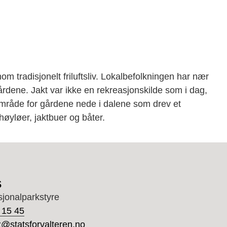
 tradisjonelt friluftsliv. Lokalbefolkningen har nær
 gårdene. Jakt var ikke en rekreasjonskilde som i dag,
område for gårdene nede i dalene som drev et
høyløer, jaktbuer og båter.
s
sjonalparkstyre
 15 45
tz@statsforvalteren.no